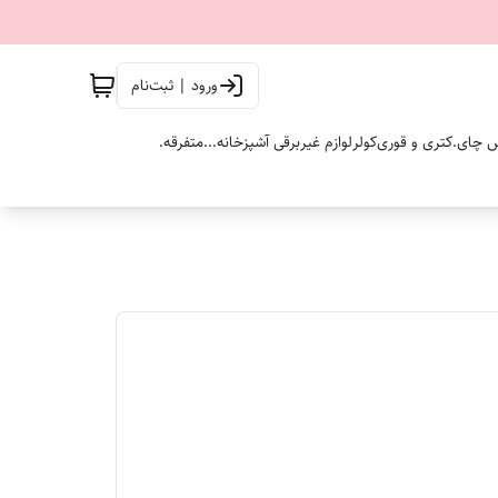
ورود | ثبت‌نام
 چای.
کتری و قوری
کولر
لوازم غیربرقی آشپزخانه...
متفرقه.