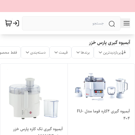
آبمیوه گیری پارس خزر
پربازدیدترین
برندها
قیمت
دسته‌بندی
فقط محصول
آبمیوه گیری ۴کاره فوما مدل FU-
404
آبمیوه گیری تک کاره پارس خزر