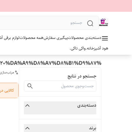
دسته‌بندی محصولات
پیگیری سفارش
همه محصولات
لوازم برقی آش
هود آشپزخانه.
واکی تاکی.
%D9%BE%D9%84%D9%88%D9%BE%D8%B2%D8%B3%D9%87%20%DA%A9%D8%A7%D8%B1%D9%87
مرتب‌سازی
جستجو در نتایج
کالایی د
دسته‌بندی
برند