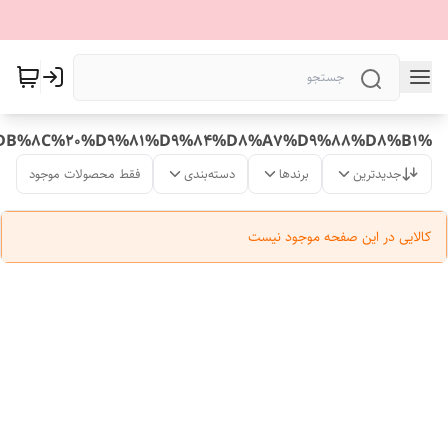
%D9%85%D8%B1%DB%8C%20%D9%81%D9%84%D8%A7%D9%88%D8%B1
جدیدترین
برندها
دسته‌بندی
فقط محصولات موجود
کالایی در این صفحه موجود نیست