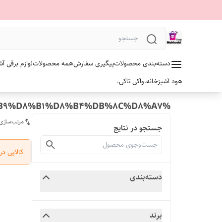
دسته‌بندی محصولات
پیگیری سفارش
همه محصولات
لوازم برقی آش
هود آشپزخانه.
واکی تاکی.
%D8%B9%D8%B1%D8%B4%DB%8C%D8%A7
مرتب‌سازی
جستجو در نتایج
کالایی د
دسته‌بندی
برند