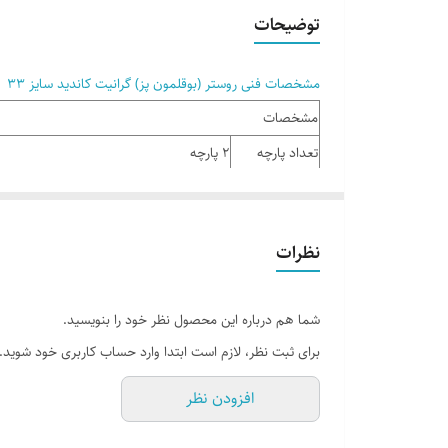
توضیحات
مشخصات فنی روستر (بوقلمون پز) گرانیت کاندید سایز 33
مشخصات
تعداد پارچه
2 پارچه
تعداد لایه
4 لایه
جنس بدنه
آلومینیوم آلیاژی
نظرات
در
✅
رنگ
مشکی
شما هم درباره این محصول نظر خود را بنویسید.
سایر مشخصات
درب پیرکس با رینگ فلزی T درپوش دارای سوپاپ خروج بخار روستر سایز ۳۳ ( ارتفاع ۱۲.۵ سانتی‌متر | وزن: ۲۸۰۰ گرم) ساختار بدنه: آلومینیوم آلیاژی قپه درپوش از جنس باکالیت
برای ثبت نظر، لازم است ابتدا وارد حساب کاربری خود شوید.
ضخامت پوشش
30 میکرو
افزودن نظر
مقاومت حرارتی
درجه عالی
نام تجاری
کاندید