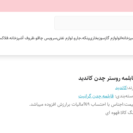
پزخانه
اتو
لوازم گازسوز
بخاری
پنکه.
جارو.
لوازم نفتی
سرویس چاقو.
ظروف آشپزخانه.
فلاکس
ابلمه روستر چدن کاندید
ند:
کاندید
ته‌بندی
:
قابلمه چدن گرانیت
یمت
:
اجناس با احتساب 9%مالیات برارزش افزوده میباشد.
گ کالا
:
قهوه ای