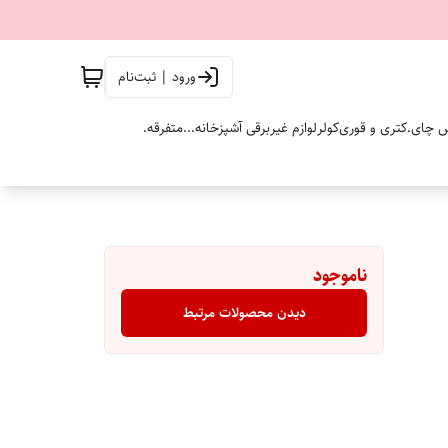
ورود | ثبت‌نام
 چای.
کتری و قوری
کولر
لوازم غیربرقی آشپزخانه...
متفرقه.
ناموجود
دیدن محصولات مرتبط