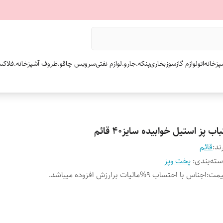
پزخانه
اتو
لوازم گازسوز
بخاری
پنکه.
جارو.
لوازم نفتی
سرویس چاقو.
ظروف آشپزخانه.
فلاکس
اب پز استیل خوابیده سایز۴۰ قائم
ند:
قائم
ته‌بندی
:
پخت وپز
یمت
:
اجناس با احتساب 9%مالیات برارزش افزوده میباشد.