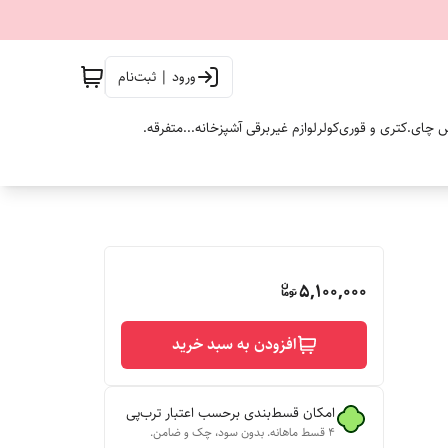
ورود | ثبت‌نام
 چای.
کتری و قوری
کولر
لوازم غیربرقی آشپزخانه...
متفرقه.
5,100,000
افزودن به سبد خرید
امکان قسط‌بندی برحسب اعتبار ترب‌پی
۴ قسط ماهانه. بدون سود، چک و ضامن.