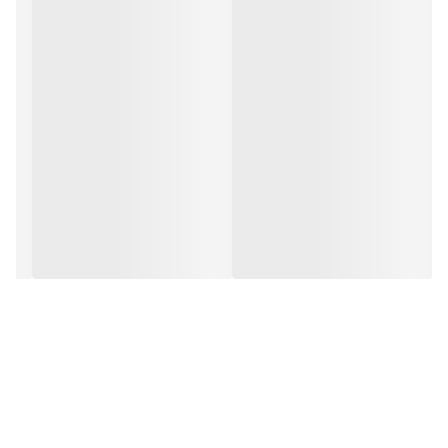
سایر ویژگی ها
حرارت غیر مستقیم
قابلیت تنظیم
14عدد سیخ پهن ، 14عدد سیخ باریک ، سینی عصاره جمع
حرارت
کن
قابلیت نصب
❌
روی دیوار
مشخصات
:
مناسب برای
انواع گوشت حیوانی گوشت مرغ گوشت ماهی سیب زمینی
پخت
قارچ سوسیس
نوع
ایستاده
وزن
۷۰۰۰ گرم