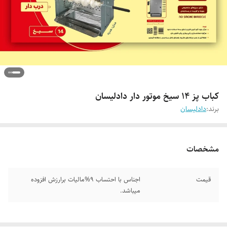
کباب پز 14 سیخ موتور دار دادلیسان
برند:
دادلیسان
مشخصات
قیمت
اجناس با احتساب 9%مالیات برارزش افزوده
میباشد.