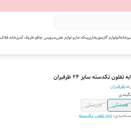
پزخانه
اتو
لوازم گازسوز
بخاری
پنکه.
جارو.
لوازم نفتی
سرویس چاقو.
ظروف آشپزخانه.
فلاکس
به تفلون تکدسته سایز 24 ظرفیران
ند:
ظرفیران
گبندی
مشکی
زرشکی
ته‌بندی
:
تابه تفلون تکدسته