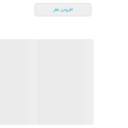
قابلیت استفاده در فر
افزودن نظر
قطر 24 سانتي‌متر
کشور مبداء برند ایران
وزن 758 گرم