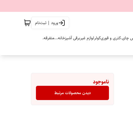
ورود | ثبت‌نام
 چای.
کتری و قوری
کولر
لوازم غیربرقی آشپزخانه...
متفرقه.
ناموجود
دیدن محصولات مرتبط