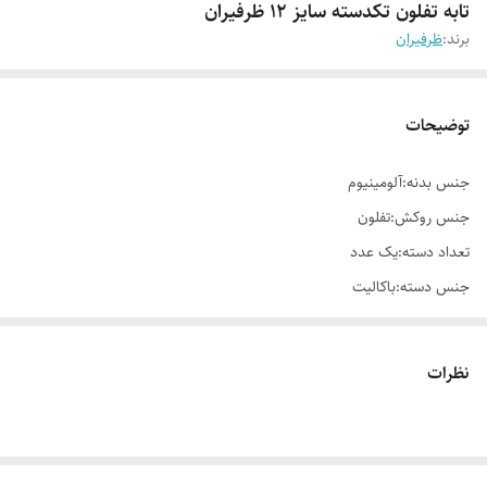
تابه تفلون تکدسته سایز 12 ظرفیران
برند:
ظرفیران
توضیحات
جنس بدنه:آلومینیوم
جنس روکش:تفلون
تعداد دسته:یک عدد
جنس دسته:باکالیت
در:ندارد
قابلیت استفاده در:فر
نظرات