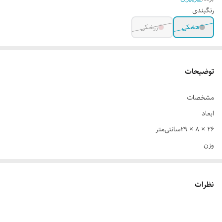
رنگبندی
مشکی
زرشکی
توضیحات
مشخصات
ابعاد
26 × 8 × 29سانتی‌متر
وزن
758گرم
کشور مبداء برند
نظرات
ایران
جنس بدنه