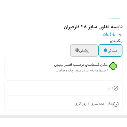
قابلمه تفلون سایز 28 ظرفیران
برند:
ظرفیران
رنگبندی
مشکی⚫️
زرشکی🔴
امکان قسط‌بندی برحسب اعتبار ترب‌پی
۴ قسط ماهانه. بدون سود، چک و ضامن.
دارد
زمان آماده‌سازی
2
روز کاری