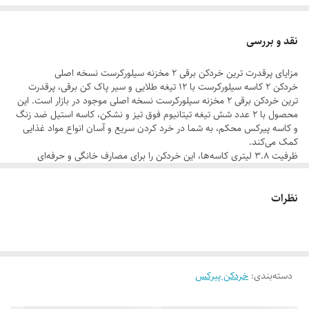
دارای سیر پوست کن برقی
حک شده جرمنی اصل (Germany) روی موتور و تیغه
نقد و بررسی
قدرت 1800 وات واقعی
مزایای پرقدرت ترین خردکن برقی 2 مخزنه سیلورکرست نسخه اصلی
شفت موتور فلزی
خردکن 2 کاسه سیلورکرست با 12 تیغه طلایی و سیر پاک کن برقی، پرقدرت
سیم پیچ موتور کاملا مسی اصل
ترین خردکن برقی 2 مخزنه سیلورکرست نسخه اصلی موجود در بازار است. این
محصول با 2 عدد شش تیغه تیتانیوم فوق تیز و نشکن، کاسه استیل ضد زنگ
گوشت خردکن و سبزی خردکن قوی
و کاسه پیرکس محکم، به شما در خرد کردن سریع و آسان انواع مواد غذایی
کمک می‌کند.
ظرفیت 3.8 لیتری کاسه‌ها، این خردکن را برای مصارف خانگی و حرفه‌ای
مناسب می‌کند.
موتور 1800 وات واقعی این دستگاه، قدرت و سرعت بالایی را برای خرد کردن
نظرات
انواع مواد، از گوشت و سبزیجات گرفته تا حبوبات و آجیل، فراهم می‌کند.
شفت موتور فلزی و سیم پیچ موتور کاملا مسی اصل، ضمانت طول عمر و
کیفیت بالای این محصول هستند.
حک شدن جرمنی اصل (Germany) روی موتور و تیغه، اصالت این محصول را
تضمین می‌کند.
دسته‌بندی
:
خردکن پیرکس