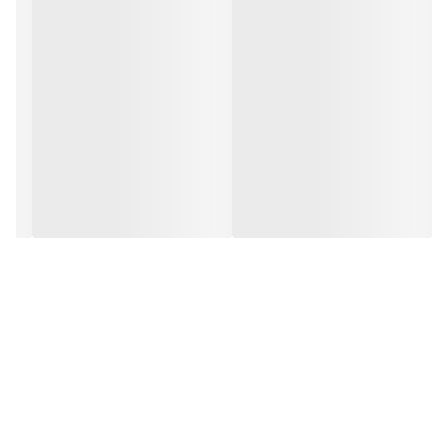
جنس دسته
استیل
در✅
جنس در
شیشه
قابلیت استفاده در
فر✅
سایر توضیحات
با قابلیت تحمل دما تا 200 درجه سانتی گراد