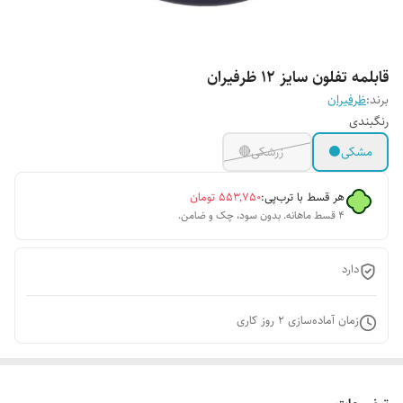
قابلمه تفلون سایز ۱۲ ظرفیران
برند:
ظرفیران
رنگبندی
مشکی⚫️
زرشکی🔴
هر قسط با ترب‌پی:
۵۵۳٬۷۵۰
تومان
۴ قسط ماهانه. بدون سود، چک و ضامن.
دارد
زمان آماده‌سازی
2
روز کاری