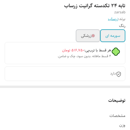
تابه ۲۴ تکدسته گرانیت زرساب
zarsab
برند:
زرساب
رنگ
سورمه ای
زرشکی
هر قسط با ترب‌پی:
۵۱۶٬۷۵۰
تومان
۴ قسط ماهانه. بدون سود، چک و ضامن.
دارد
توضیحات
مشخصات
وزن