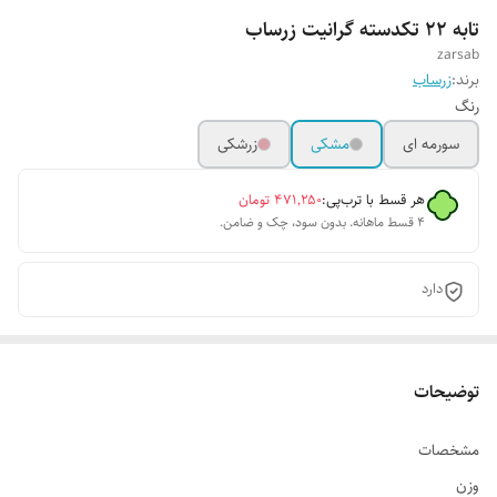
تابه ۲۲ تکدسته گرانیت زرساب
zarsab
برند:
زرساب
رنگ
سورمه ای
مشکی
زرشکی
هر قسط با ترب‌پی:
۴۷۱٬۲۵۰
تومان
۴ قسط ماهانه. بدون سود، چک و ضامن.
دارد
توضیحات
مشخصات
وزن