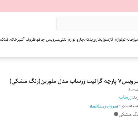
پزخانه
اتو
لوازم گازسوز
بخاری
پنکه.
جارو.
لوازم نفتی
سرویس چاقو.
ظروف آشپزخانه.
فلاکس
پارچه گرانیت زرساب مدل ملورین(رنگ مشکی)
Zars
ند:
زرساب
ته‌بندی
:
سرویس قابلمه
نگ
:
مشکی⚫️