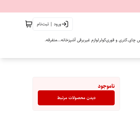
ورود | ثبت‌نام
 چای.
کتری و قوری
کولر
لوازم غیربرقی آشپزخانه...
متفرقه.
ناموجود
دیدن محصولات مرتبط