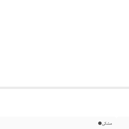
مشکی⚫️