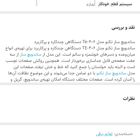
سیستم قطع خودکار
ندارد
دارای صفحه گریل
توضیح صفحات
داری صفحه ساندویچ ساز
نقد و بررسی
دارای صفحات وافل
ساندویچ ساز تکنو مدل Te-406 دستگاهی چندکاره و پرکاربرد
توان
1300 وات
ساندویچ ساز تکنو مدل TE-406 دستگاهی چندکاره و پرکاربرد برای تهیه‌ی انواع
میان‌وعده و دسرهای خوشمزه و سالم است. این مدل از
ساندویچ ساز
از سه
دستگیره عایق حرارت
دارد
جفت صفحه‌ی قابل جداسازی برخوردار است. همچنین روکش صفحات نچسب
است و البته باید حواستان را جمع کنید که خط و خش نیفتد.صفحات این
نشانه گر LED
دارد
مدل
ساندویچ ساز تکنو
با دو ضامن جدا می‌شوند و این موضوع نظافت آن‌ها
تابه ی نچسب
دارد
را آسان کرده است. صفحات مختلف دستگاه امکان تهیه‌ی ساندویچ، گریل و
وافل را به شما می‌دهند. صفحات ساندویچ‌ساز می‌توانند در کمتر از چند
صفحات جداشونده
دارد
دقیقه، چهار ساندویچ کامل یا هشت تکه مثلثی را آماده کنند.
نظرات
صفحه جداشونده
بررسی روکش مخصوص صفحات
روکش مخصوص روی صفحات این محصول شرکت تکنو از چسبیدن مواد
مجهز به نشانگر خاموش و روشن
سایر مشخصات
غذایی به آن جلوگیری(
nonstick
) می‌کند، البته این روکش در برابر خط و خش
مجهز به نشانگر حالت آماده به کار
مقاوم نیست و در صورت آسیب‌دیدن خاصیت خود را از دست می‌دهد. دو
چراغ نشانگر روی بدنه وضعیت روشن و خاموش و حالت آماده به کار دستگاه
پایه‌ی ضدلغزش
دسته‌بندی
:
لوازم برقی
را به کاربر اعلام می‌کنند. گفتنی است جنس بدنه‌ این دستگاه از پلاستیک و