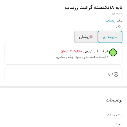
تابه 18تکدسته گرانیت زرساب
zarsab
برند:
زرساب
رنگ
سورمه ای
زرشکی
هر قسط با ترب‌پی:
۳۹۵٬۲۵۰
تومان
۴ قسط ماهانه. بدون سود، چک و ضامن.
دارد
توضیحات
مشخصات
ابعاد