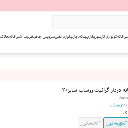
پزخانه
اتو
لوازم گازسوز
بخاری
پنکه.
جارو.
لوازم نفتی
سرویس چاقو.
ظروف آشپزخانه.
فلاکس
به دردار گرانیت زرساب سایز۲۰
Zars
ند:
زرساب
نگ
سورمه ای
مشکی