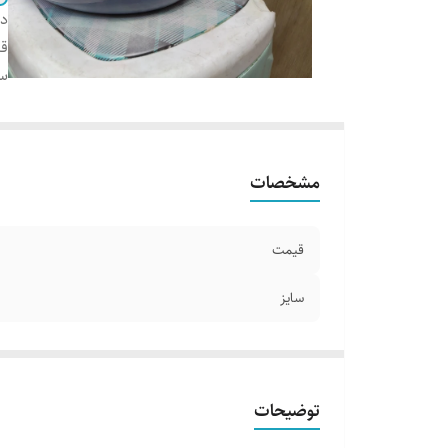
دس
ق
سا
مشخصات
قیمت
سایز
توضیحات