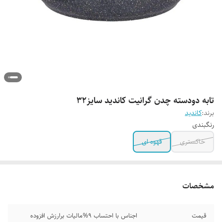
تابه دودسته چدن گرانیت کاندید سایز۳۲
برند:
کاندید
رنگبندی
خاکستری
قهوه ای
مشخصات
قیمت
اجناس با احتساب 9%مالیات برارزش افزوده