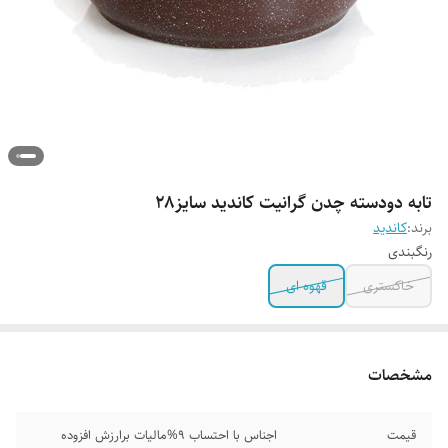
تابه دودسته چدن گرانیت کاندید سایز۲۸
برند:
کاندید
رنگبندی
خاکستری
قهوه ای
مشخصات
قیمت
اجناس با احتساب 9%مالیات برارزش افزوده