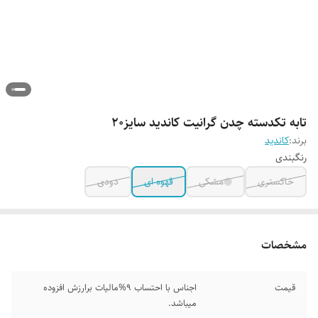
تابه تکدسته چدن گرانیت کاندید سایز۲۰
برند:
کاندید
رنگبندی
خاکستری
مشکی
قهوه ای
دودی
مشخصات
قیمت
اجناس با احتساب 9%مالیات برارزش افزوده
میباشد.