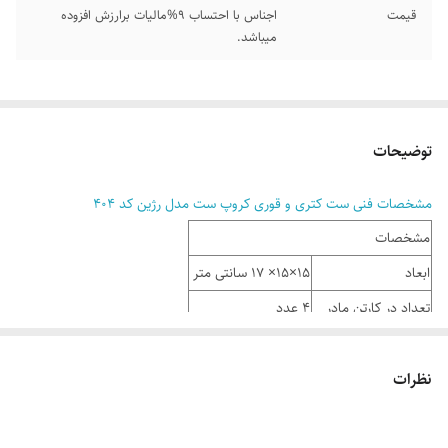
قیمت
اجناس با احتساب 9%مالیات برارزش افزوده
میباشد.
توضیحات
مشخصات فنی ست کتری و قوری کروپ ست مدل رژین کد 404
مشخصات
ابعاد
15×15× 17 سانتی متر
تعداد در کارتن مادر
4 عدد
جنس دسته کتری
باکالیت
فیلتر
نظرات
کارتن تک رنگی
گنجایش قوری
0.5 لیتر