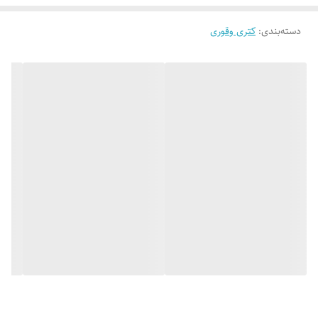
گنجایش کتری
۳٫۵لیتر
دسته‌بندی
:
کتری وقوری
مشخصات بسته بندی
39×28×30 سانتی متر
مشخصات قوری
سرامیک
مشخصات کتری
استیل
نوع
ست کتری و قوری
نوع کاربری
روگازی
وزن
3000
وزن بسته بندی
3800 گرم