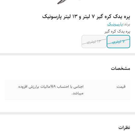
پره یدک کره گیر ۷ لیتر و ۱۳ لیتر پارسونیک
برند:
پارسونیک
پره یدک کره گیر
۷ لیتری
۱۳ لیتری
مشخصات
قیمت
اجناس با احتساب 9%مالیات برارزش افزوده
میباشد.
نظرات