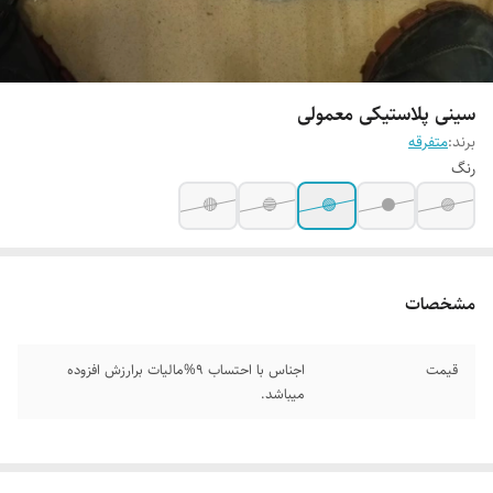
سینی پلاستیکی معمولی
برند:
متفرقه
رنگ
🔴
🔵
🟢
⚫
🟣
مشخصات
قیمت
اجناس با احتساب 9%مالیات برارزش افزوده
میباشد.