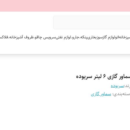
پزخانه
اتو
لوازم گازسوز
بخاری
پنکه.
جارو.
لوازم نفتی
سرویس چاقو.
ظروف آشپزخانه.
فلاکس
ور گازی ۶ لیتر سریوده
ند:
سریوده
ته‌بندی
:
سماور گازی