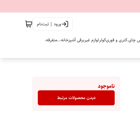
ورود | ثبت‌نام
 چای.
کتری و قوری
کولر
لوازم غیربرقی آشپزخانه...
متفرقه.
ناموجود
دیدن محصولات مرتبط