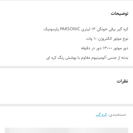
توضیحات
کره گیر برقی خونگی 13 لیتری PARSONIC پارسونیک
نوع موتور الکتروژن 10 وات
دور موتور 13000 دور در دقیقه
بدنه از جنس آلومینیوم مقاوم با پوشش رنگ کره ای
جنس پروانه از مونو پلاستیک مثلثی
ضخامت مخزن 2 میلیمتر
نظرات
دسته‌بندی
:
کره گیر