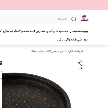
دسته‌بندی محصولات
پیگیری سفارش
همه محصولات
لوازم برقی آش
هود آشپزخانه.
واکی تاکی.
فروشگاه لوازم خانگی محبوبی
/
قالب گرانیت پیتزا
قا
بر
دس