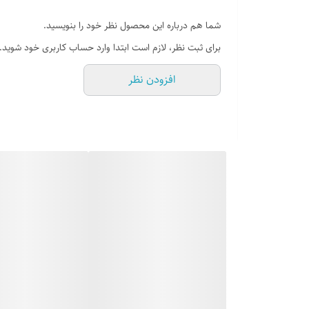
تعداد دسته
شما هم درباره این محصول نظر خود را بنویسید.
جنس بدنه
آلومینیوم با روکش گرانیت
برای ثبت نظر، لازم است ابتدا وارد حساب کاربری خود شوید.
جنس روکش
گرانیت
افزودن نظر
رنگ
خاکستری, زرشکی, سرمه‌ای
سایر توضیحات
- دارای روکش گرانیت داخلی
قابلیت استفاده در
فر
قطر
24cm
قطر محصول
24 سانتیمتر
کشور سازنده
ایران