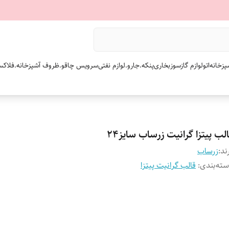
پزخانه
اتو
لوازم گازسوز
بخاری
پنکه.
جارو.
لوازم نفتی
سرویس چاقو.
ظروف آشپزخانه.
فلاکس
لب پیتزا گرانیت زرساب سایز۲۴
ند:
زرساب
ته‌بندی
:
قالب گرانیت پیتزا