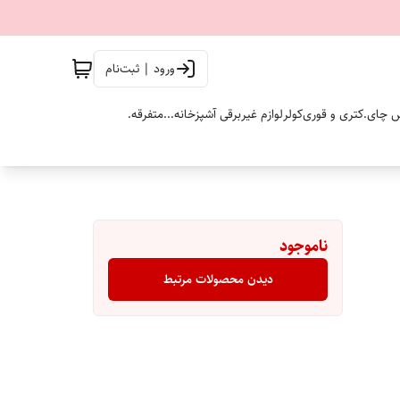
ورود | ثبت‌نام
 چای.
کتری و قوری
کولر
لوازم غیربرقی آشپزخانه...
متفرقه.
ناموجود
دیدن محصولات مرتبط