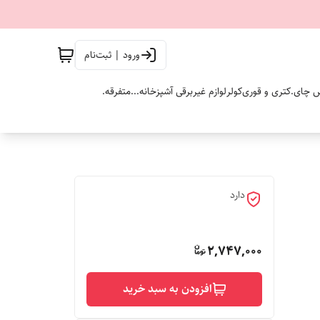
ورود | ثبت‌نام
 چای.
کتری و قوری
کولر
لوازم غیربرقی آشپزخانه...
متفرقه.
دارد
2,747,000
افزودن به سبد خرید