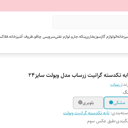
پزخانه
اتو
لوازم گازسوز
بخاری
پنکه.
جارو.
لوازم نفتی
سرویس چاقو.
ظروف آشپزخانه.
فلاکس
ابه تکدسته گرانیت زرساب مدل ویولت سایز۲۴
ند:
زرساب
نگ
مشکی⚫
بلوبری🔵
ته‌بندی
:
تابه تکدسته گرانیت ویولت
گبندی
:
طبق عکس سوم