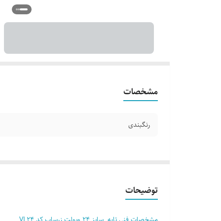
مشخصات
رنگبندی
توضیحات
مشخصات فنی تابه سایز 24 ویولت زرساب کد VL24