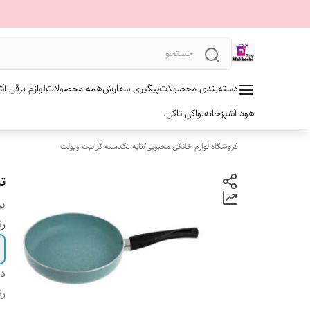
دسته‌بندی محصولات
پیگیری سفارش
همه محصولات
لوازم برقی آش
هود آشپزخانه.
واکی تاکی.
فروشگاه لوازم خانگی محبوبی
/
تابه تکدسته گرانیت ویولت
ت
بر
ر
دس
رن