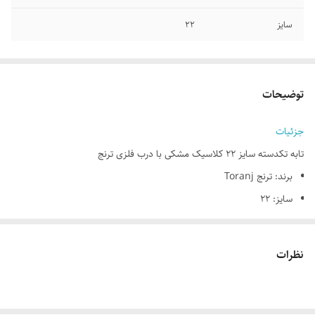
سایز
۲۲
توضیحات
جزئیات
​تابه تکدسته سایز 22 کلاسیک مشکی با درب فلزی ترنج
برند: ترنج Toranj
سایز: 22
رنگ:‌ مشکی
نوع پوشش داخلی: تفلون ماربل
نظرات
نوع پوشش خارجی: رنگ سیلیکونی، رنگ پودری چروک
جنس دسته: باکالیت
جنس درب: آلومینیوم