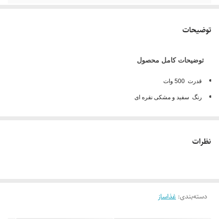
توضیحات
توضیحات کامل محصول
قدرت 500 وات
رنگ سفید و مشکی نقره ای
مخزن خردکن ، 1/5 لیتر
دارای پارچ مخلوط کن 2/1 لیتری همراه با آسیاب
نظرات
مجهزبه آب میوه گیری- آب پرتقالگیری- رنده – برش کن ( ا سلایسر) – خلال کن –
همزن وخمیرزن
دسته‌بندی
:
غذاساز