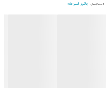
سانتی‌متر
دسته‌بندی
:
چاقوی اشپزخانه
چاقوی سرآشپز
طول تیغه 20 و طول کلی 33 سانتی‌متر
دارای روکش روی دسته‌ها
✔️
ست چاقوی 8 پارچه به‌همراه
✔️
استند
قیچی با طول
20 سانتی‌متر
نوع
چاقو تیزکن , چاقو , ساطور
وزن
1700 گرم
یک ساطور
طول تیغه 17.5 و طول کلی 31 سانتی‌متر