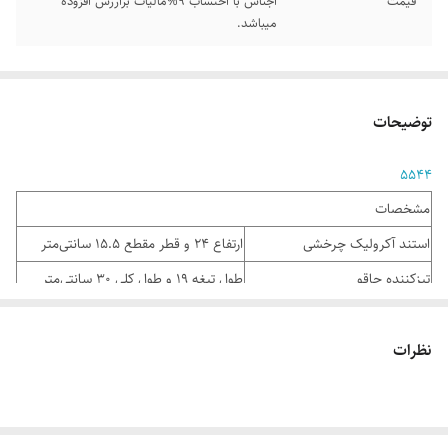
قیمت
اجناس با احتساب 9%مالیات برارزش افزوده
میباشد.
توضیحات
5544
مشخصات
استند آکرولیک چرخشی
ارتفاع 24 و قطر مقطع 15.5 سانتی‌متر
تیزکننده چاقو
طول تیغه 19 و طول کلی 30 سانتی‌متر
چاقوها ساخته شده از
تیغه و دسته یک تکه
نظرات
چاقوی برش بزرگ
طول تیغه 12 و طول کلی 23.5 سانتی‌متر
چاقوی برش کوچک
طول تیغه 8.5 و طول کلی 20 سانتی‌متر
طول تیغه 19.5 و طول کلی 33.5
چاقوی برش نان