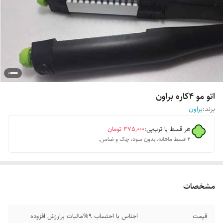
اتو مو ۴کاره براون
برند:
براون
هر قسط با ترب‌پی:
۳۷۵٬۰۰۰
تومان
۴ قسط ماهانه. بدون سود، چک و ضامن.
مشخصات
قیمت
اجناس با احتساب 9%مالیات برارزش افزوده