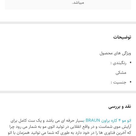
میباشد.
توضیحات
ویژگی های محصول
رنگبندی :
مشکی
جنسیت :
آقایان و خانوم ها
قابلیت حرکت :
نقد و بررسی
چرخشی
اتو مو ۴ کاره براون BRAUN ب
سیار حرفه ای می باشد و یک ست کامل برای
نوع :
آرایش موی شماست و در واقع انقلابی در تولید اتوی مو به شمار می رود چرا
اتو موی 4 حالته
که آخرین فناوری ها را در خود دارد به طوری که شما می توانید همزمان با اتو