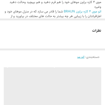
موی ۴ کاره براون موهای خود را هم فرم دهید و هم بپیچید وحالت دهید
وغیره
اتو موی ۴ کاره براون BRAUN
شما را قادر می سازد که در منزل موهای خود و
اطرافیانتان را با زیبایی هر چه بیشتر به حالت های مختلف در بیاورید و از
زیبایی و لطافت موهای خود لذت ببرید
دیگر نگران آسیب دیدن موهای خود با اتو مو نباشید زیرا دمای پایدار و موثر و
نظرات
کاربردی آسان ایده آل برای انواع موها با اتو موی جاندلی امکان پذیر می باشد
اتو موی ۴ کاره براون دارای سری های کاملا حرفه ای برای آرایش موی سر به
شکل های مختلف و بسیار زیبا و با کیفیتی مطلوب می باشد
مارک براون بی شک از لحاظ کیفیت ، قدرت ، ظرافت ، دوام بالا و به خصوص
قیمت مناسب یکی از بهترین مارک های لوازم برقی آرایشی می باشد
موارد قابل استفاده از اتو موی ۴ کاره براون :
دسته‌بندی
:
اتو مو
۱- موهای خود را دو مدل بابلیس کنید
۲- موها را فر درشت کنید
۳- موها را کاملا حالت دهید
۴- نیمی از موها را صاف نمایید و نیمی دیگر را حالت دهید یا فر کنید
۵- موها را با استفاده از شانه جمع کننده موج طبیعی دهید
۶- موها را به شکل فر شکسته در بیاورید
ویژگی های اتو موی ۴ کاره براون BRAUN
:
ست حرفه ای برای آرایش موی سر
با ۴ سری متفاوت برای آرایش حرفه ای مو ها
صفحه پهن خط دار برای دادن حالت بیشتر و جدا شدن دسته ای مو ها