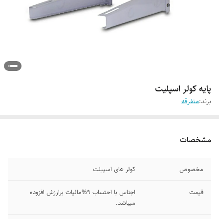
پایه کولر اسپلیت
برند:
متفرقه
مشخصات
مخصوص
کولر های اسپیلت
قیمت
اجناس با احتساب 9%مالیات برارزش افزوده
میباشد.