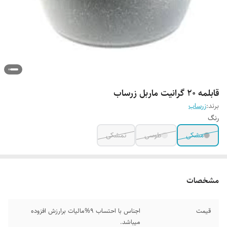
قابلمه ۲۰ گرانیت ماربل زرساب
برند:
زرساب
رنگ
مشکی
طوسی
تمشکی
مشخصات
قیمت
اجناس با احتساب 9%مالیات برارزش افزوده
میباشد.