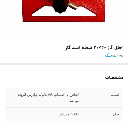
اجاق گاز ۲۰×۲۰ شعله امید گاز
برند:
امید گاز
مشخصات
قیمت
اجناس با احتساب 9%مالیات برارزش افزوده
میباشد.
سایز
۲۰×۲۰ میباشد