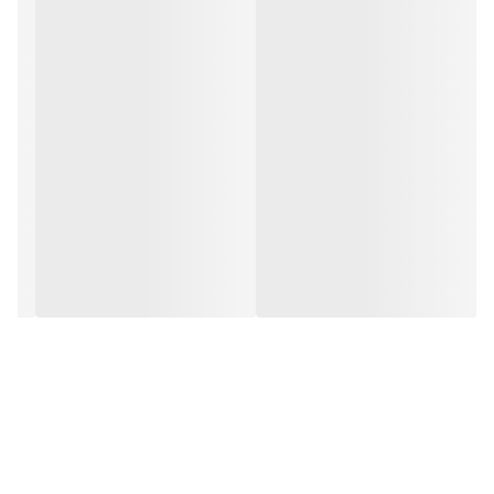
استیل
مخزن آب میوه گیری
ندارد
مخزن تفاله
دارد
تعداد تنظیمات سرعت
2 سرعته
سایر مشخصات
توان مصرفی
1000 وات
طول سیم برق
1.22 متر
پایه ضد لغزش
دارد