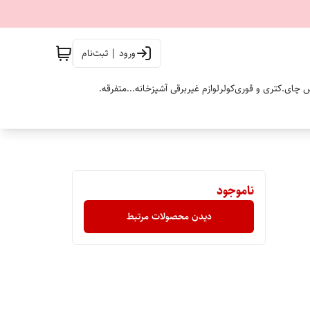
ورود | ثبت‌نام
 چای.
کتری و قوری
کولر
لوازم غیربرقی آشپزخانه...
متفرقه.
ناموجود
دیدن محصولات مرتبط