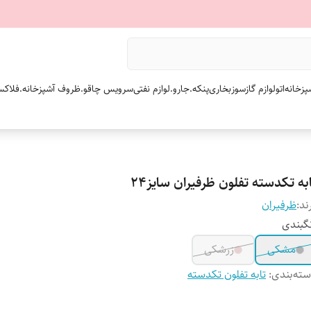
پزخانه
اتو
لوازم گازسوز
بخاری
پنکه.
جارو.
لوازم نفتی
سرویس چاقو.
ظروف آشپزخانه.
فلاکس
به تکدسته تفلون ظرفیران سایز۲۴
ند:
ظرفیران
گبندی
مشکی
زرشکی
ته‌بندی
:
تابه تفلون تکدسته