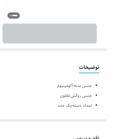
توضیحات
جنس بدنه:آلومینیوم
جنس روکش:تفلون
تعداد دسته:یک عدد
جنس دسته:باکالیت
در:ندارد
قابلیت استفاده در:فر
نقد و بررسی