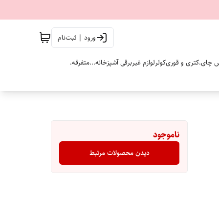
ورود | ثبت‌نام
 چای.
کتری و قوری
کولر
لوازم غیربرقی آشپزخانه...
متفرقه.
ناموجود
دیدن محصولات مرتبط