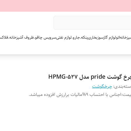
پزخانه
اتو
لوازم گازسوز
بخاری
پنکه.
جارو.
لوازم نفتی
سرویس چاقو.
ظروف آشپزخانه.
فلاکس
 گوشت pride مدل HPMG-527
ته‌بندی
:
چرخگوشت
یمت
:
اجناس با احتساب 9%مالیات برارزش افزوده میباشد.