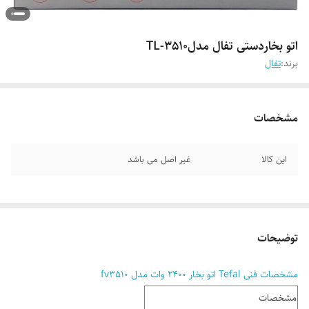
اتو بخاردستی تفال مدلTL-3510
برند:
تفال
مشخصات
این کالا
غیر اصل می باشد
توضیحات
مشخصات فنی Tefal اتو بخار 2400 وات مدل fv3510
مشخصات