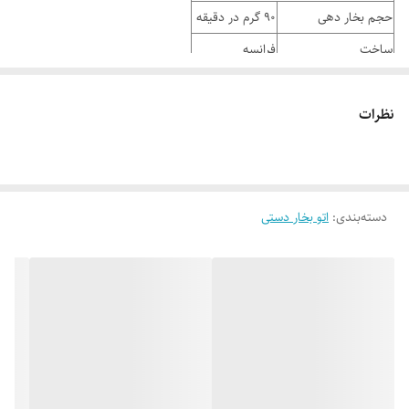
حجم بخار دهی
90 گرم در دقیقه ‏
ساخت
فرانسه
سایر مشخصات
ترموستات دقیق
نظرات
شرکت سازنده:
تفال
طول سیم
1.8 متر
ظرفیت مخزن
250 میلی لیتر
قابلیت اتو کشی عمودی
دسته‌بندی
:
اتو بخار دستی
نوع دستگاه
اتو بخار
وزن
1.2 کیلو گرم