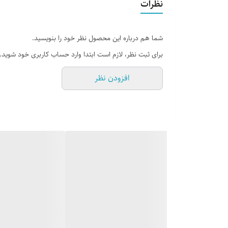
نظرات
جنس شیشه
نشکن
حداقل توان گرمایشی
4400کیلو کالری
شما هم درباره این محصول نظر خود را بنویسید.
حداقل فضای مناسب
75متر مربع
برای ثبت نظر، لازم است ابتدا وارد حساب کاربری خود شوید.
حداکثر توان گرمایشی
6400کیلو کالری
افزودن نظر
وزن بسته بندی
45000 گرم
وزن محصول
40000 گرم