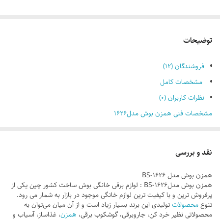
توضیحات
فروشندگان (۱۲)
مشخصات کامل
نظرات کاربران (۰)
مشخصات فنی همزن بوش مدل1626
مشخصات
اقلام همراه
یک جفت سری همزن
نقد و بررسی
تعداد پره‌های همزن
2 عدد
همزن بوش مدل BS-1626
تعداد تنظیمات سرعت
5 سرعته
همزن بوش مدلBS-1626 : لوازم برقی خانگی بوش ساخت کشور چین یکی از
پرفروش ترین و با کیفیت ترین لوازم خانگی موجود در بازار به شمار می رود.
توان مصرفی
450 وات
تنوع
محصولات
تولیدی این برند بسیار زیاد است و از آن میان می‌توان به
محصولاتی نظیر خرد کن، جاروبرقی، گوشکوب برقی،
همزن
، غذاساز، آسیاب و
جنس پره
استیل