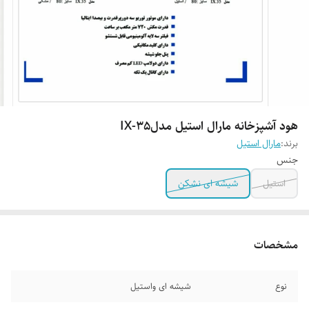
هود آشپزخانه مارال استیل مدلIX-35
برند:
مارال استیل
جنس
استیل
شیشه ای نشکن
مشخصات
نوع
شیشه ای واستیل