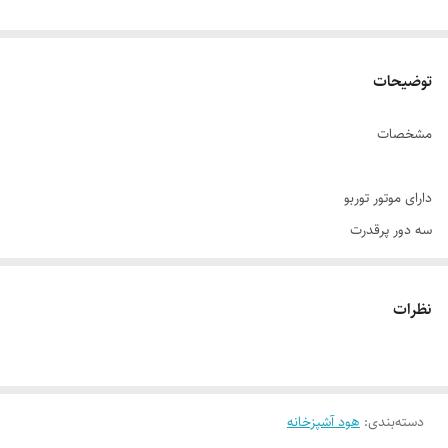
توضیحات
مشخصات
دارای موتور توربو
سه دور پرقدرت
بیصدا
فیلتر سه لایه آلومینیومی قابل شستشو
نظرات
دارای کلید میکانیکی
قدرت مکش۷۲۰متر مکعب بر ساعت
دارای دولامپ LED کم مصرف
دسته‌بندی
:
دارای کانال یک تکه
هود آشپزخانه