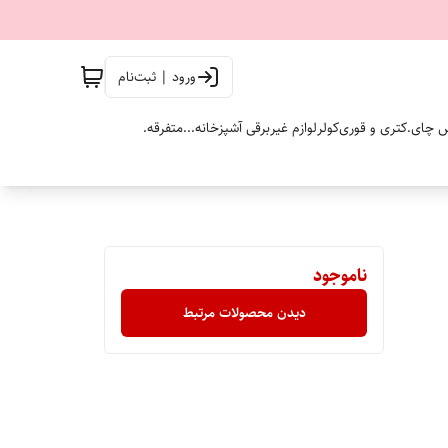
ورود | ثبت‌نام
 چای.
کتری و قوری
کولر
لوازم غیربرقی آشپزخانه...
متفرقه.
ناموجود
دیدن محصولات مرتبط