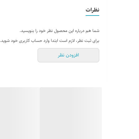
گنجایش
نظرات
1/9لیتر
جنس بدنه
شما هم درباره این محصول نظر خود را بنویسید.
استیل
برای ثبت نظر، لازم است ابتدا وارد حساب کاربری خود شوید.
بازه گنجایش
افزودن نظر
1/9لیتر
سایر توضیحات
لیوان
ندارد
قابلیت حفظ دما
دارد
نوع عایق
شیشه
نوع خروجی آب