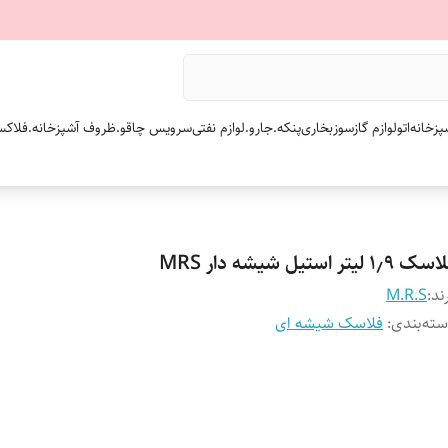
پزخانه
اتو
لوازم گازسوز
بخاری
پنکه.
جارو.
لوازم نفتی
سرویس چاقو.
ظروف آشپزخانه.
فلاکس
 ۱٫۹ لیتر استیل شیشه دار MRS
ند:
M.R.S
ته‌بندی
:
فلاسک شیشه ای