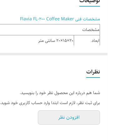
توضیحات
مشخصات فنی Flavia FL-200 Coffee Maker
مشخصات
ابعاد
20×15×20 سانتی متر
اقلام همراه
2عدد فنجان ، فیلتر ، پیمانه ریز
حجم مخزن
300 میلی لیتر
نظرات
سایر توضیحات
دارای کلید خاموش و روشن ، کفی ضد لغزش ب
فرکانس
50HRZ
شما هم درباره این محصول نظر خود را بنویسید.
مدل
FL-200
برای ثبت نظر، لازم است ابتدا وارد حساب کاربری خود شوید.
ولتاژ
220-240 ولت
افزودن نظر