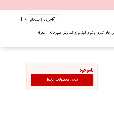
ورود | ثبت‌نام
 چای.
کتری و قوری
کولر
لوازم غیربرقی آشپزخانه...
متفرقه.
ناموجود
دیدن محصولات مرتبط