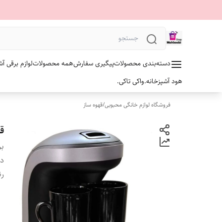
دسته‌بندی محصولات
پیگیری سفارش
همه محصولات
لوازم برقی آش
هود آشپزخانه.
واکی تاکی.
فروشگاه لوازم خانگی محبوبی
/
قهوه ساز
قه
بر
دس
ر