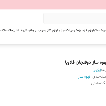
پزخانه
اتو
لوازم گازسوز
بخاری
پنکه.
جارو.
لوازم نفتی
سرویس چاقو.
ظروف آشپزخانه.
فلاکس
وه ساز دوفنجان فلاویا
ند:
فلاویا
ته‌بندی
:
قهوه ساز
نگ
:
مشکی