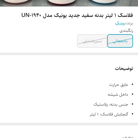
فلاسک ۱ لیتر بدنه سفید جدید یونیک مدل UN-1940
برند:
یونیک
رنگبندی
بادمجانی
سبزپاستیلی
توضیحات
عایق حرارت
داخل شیشه
جنس بدنه: پلاستیک
گنجایش فلاسک: ۱ لیتر
نوع درب پیچی و عایق داخلی آن از جنس شیشه