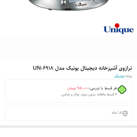
ترازوی آشپزخانه دیجیتال یونیک مدل UN-6918
برند:
یونیک
هر قسط با ترب‌پی:
۹۵۰٬۰۰۰
تومان
۴ قسط ماهانه. بدون سود، چک و ضامن.
18 ماه