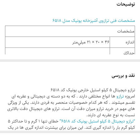
توضیحات
مشخصات فنی ترازوی آشپزخانه یونیک مدل 6518
مشخصات
اندازه
46 × 20 × 21 ميلي‌متر
حداکثر
ظرفیت قابل
۵ کیلوگرم
اندازه‌گیری
نقد و بررسی
دقت
ترازو دیجیتال 5 کیلو استیل خارجی یونیک کد 6518
اندازه‌گیری
1 گرم
امروزه
ترازو
ها انواع مختلفی دارند . که به دو دسته ی دیجیتالی و عقربه ای
تقسم میشوند . که هر کدام خصوصیات منحصر به فردی دارند. یکی از ویژگی
(خطا)
های مهم در خرید ترازو میزان دقت آن است. ترازو های دیجیتال دقت بالاتری
سایر
نسبت به نوع عقربه ای دارند.
- كاسه از جنس استيل - نمايشكر LCD - قابليت تغيير واحد
“ترازو دیجیتال 5 کیلو استیل یونیک کد 6518”
خطای تنها 1 گرم و تا حداکثر 5
مشخصات و
بين كيلوگرم ، گرم ،پوند و اونس - قابليت صفر كردن ترازو با
کیلو گرم بار را اندازه گیری کند. این میزان برای بیشترت اندازه گیری ها در یک
آشپزخانه ی معمولی کافیست. این ترازو قابلیت نمایش وزن با 4 یکای متفاوت
قابلیت‌ها
وزن اضافه