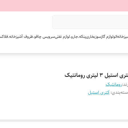
پزخانه
اتو
لوازم گازسوز
بخاری
پنکه.
جارو.
لوازم نفتی
سرویس چاقو.
ظروف آشپزخانه.
فلاکس
ی استیل ۳ لیتری رومانتیک
ند:
رومانتیک
ته‌بندی
:
کتری استیل