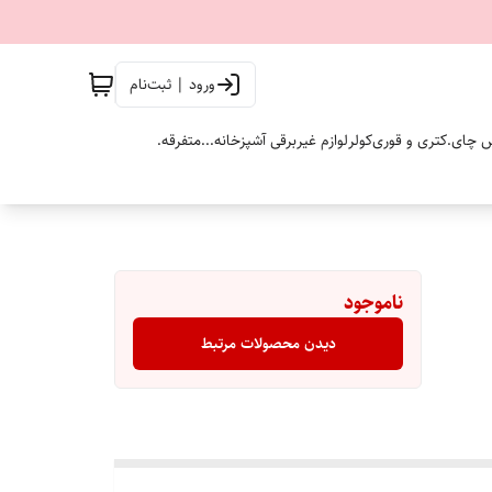
ورود | ثبت‌نام
 چای.
کتری و قوری
کولر
لوازم غیربرقی آشپزخانه...
متفرقه.
ناموجود
دیدن محصولات مرتبط