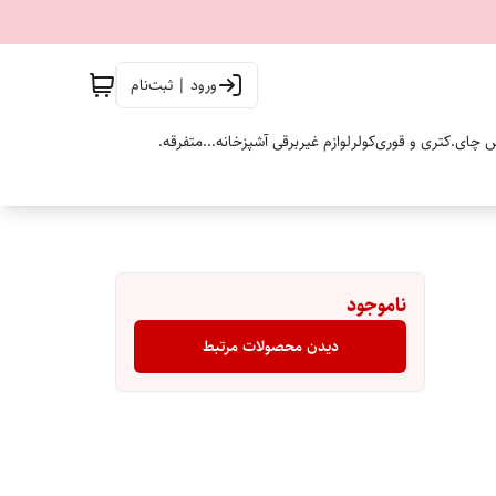
ورود | ثبت‌نام
 چای.
کتری و قوری
کولر
لوازم غیربرقی آشپزخانه...
متفرقه.
ناموجود
دیدن محصولات مرتبط