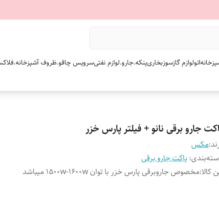
پزخانه
اتو
لوازم گازسوز
بخاری
پنکه.
جارو.
لوازم نفتی
سرویس چاقو.
ظروف آشپزخانه.
فلاکس
کت جارو برقی نانو + فیلتر پارس خزر
ند:
مکس
ته‌بندی
:
پاکت جارو برقی
ن کالا
:
مخصوص جاروبرقی پارس خزر با توان 1500w-1600w میباشد