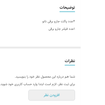
توضیحات
۴عدد پاکت جارو برقی نانو
۱عدد فیلتر جارو برقی
مخصوص جارو برقی پارس خزر باتوان:
1500w-1600w
نظرات
مدل های:
505-606-707
شما هم درباره این محصول نظر خود را بنویسید.
مورفی-ریچارد-آیوفاترا
برای ثبت نظر، لازم است ابتدا وارد حساب کاربری خود شوید.
افزودن نظر