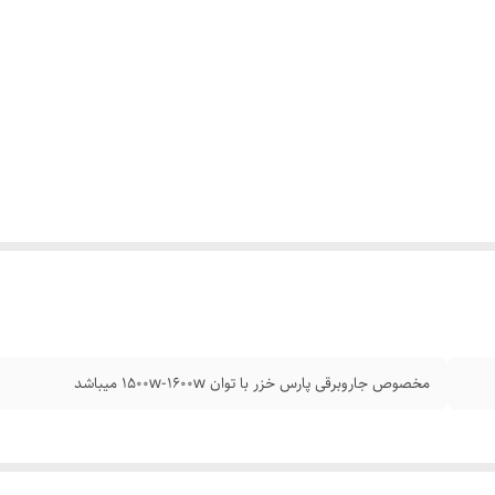
مخصوص جاروبرقی پارس خزر با توان 1500w-1600w میباشد